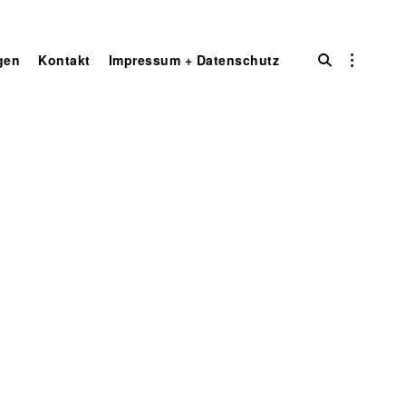
open
open
gen
Kontakt
Impressum + Datenschutz
search
sidebar
form